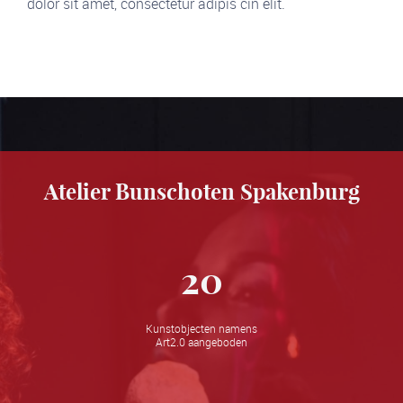
dolor sit amet, consectetur adipis cin elit.
Atelier Bunschoten Spakenburg
20
Kunstobjecten namens
Art2.0 aangeboden