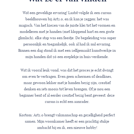
Wat een geweldige ervaring! Laatst volgde ik een cursus
beeldhouwen bij Art2.0, en ik kan je zeggen: het was
magisch. Van het kiezen van de juiste klei tot het vormen en
modelleren met je handen (met kloppend hart en een grote
glimlach), elke stap was een feestje. De begeleiding was super
persoonlijk en toegankelijk, ook al had ik nul ervaring.
Binnen een dag stond ik met een zelfgemaakt kunstwerkje in
mijn handen dat zó een ereplekje in huis verdiende.
Wat ik vooral leuk vond, was dat het proces je echt dwingt
om even te vertragen. Even geen schermen of deadlines,
maar gewoon lekker met je handen bezig zijn, creatief
denken en iets moois tot leven brengen. Of je nou een
beginner bent of al eerder creatief bezig bent geweest: deze
cursus is echt een aanrader.
Kortom: Art2.0 brengt vakmanschap en gezelligheid perfect
samen. Mijn woonkamer heeft er een prachtig stukje
ambacht bij en ik, een nieuwe hobby!